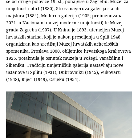
se od druge polovice 19. st., ponajviše u Zagrebu: Muzej za
umjetnost i obrt (1880), Strossmayerova galerija starih
majstora (1884), Moderna galerija (1905; preimenovana
2021. u Nacionalni muzej moderne umjetnosti) te Muzej
grada Zagreba (1907). U Kninu je 1893. utemeljen Muzej
hrvatskih starina, koji je nakon preseljenja u Split 1948.
organiziran kao središnji Muzej hrvatskih arheoloških
spomenika. Proslava 1000. obljetnice hrvatskoga kraljevstva
1925. potaknula je osnutak muzeja u Požegi, Varaždinu i
Šibeniku. Tradiciju umjetničkih galerija nastavljaju nove
ustanove u Splitu (1931), Dubrovniku (1945), Vukovaru
(1948), Rijeci (1949), Osijeku (1954).