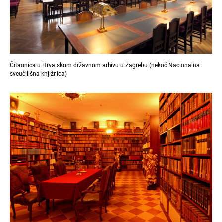
Čitaonica u Hrvatskom državnom arhivu u Zagrebu (nekoć Nacionalna i
sveučilišna knjižnica)