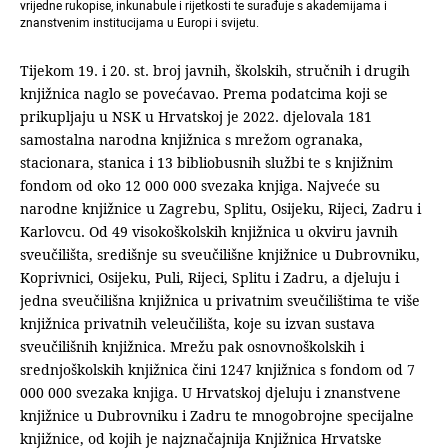
vrijedne rukopise, inkunabule i rijetkosti te surađuje s akademijama i
znanstvenim institucijama u Europi i svijetu.
Tijekom 19. i 20. st. broj javnih, školskih, stručnih i drugih
knjižnica naglo se povećavao. Prema podatcima koji se
prikupljaju u NSK u Hrvatskoj je 2022. djelovala 181
samostalna narodna knjižnica s mrežom ogranaka,
stacionara, stanica i 13 bibliobusnih službi te s knjižnim
fondom od oko 12 000 000 svezaka knjiga. Najveće su
narodne knjižnice u Zagrebu, Splitu, Osijeku, Rijeci, Zadru i
Karlovcu. Od 49 visokoškolskih knjižnica u okviru javnih
sveučilišta, središnje su sveučilišne knjižnice u Dubrovniku,
Koprivnici, Osijeku, Puli, Rijeci, Splitu i Zadru, a djeluju i
jedna sveučilišna knjižnica u privatnim sveučilištima te više
knjižnica privatnih veleučilišta, koje su izvan sustava
sveučilišnih knjižnica. Mrežu pak osnovnoškolskih i
srednjoškolskih knjižnica čini 1247 knjižnica s fondom od 7
000 000 svezaka knjiga. U Hrvatskoj djeluju i znanstvene
knjižnice u Dubrovniku i Zadru te mnogobrojne specijalne
knjižnice, od kojih je najznačajnija Knjižnica Hrvatske