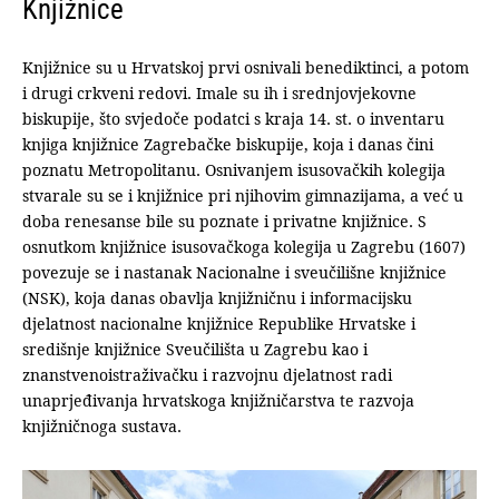
Knjižnice
Knjižnice su u Hrvatskoj prvi osnivali benediktinci, a potom
i drugi crkveni redovi. Imale su ih i srednjovjekovne
biskupije, što svjedoče podatci s kraja 14. st. o inventaru
knjiga knjižnice Zagrebačke biskupije, koja i danas čini
poznatu Metropolitanu. Osnivanjem isusovačkih kolegija
stvarale su se i knjižnice pri njihovim gimnazijama, a već u
doba renesanse bile su poznate i privatne knjižnice. S
osnutkom knjižnice isusovačkoga kolegija u Zagrebu (1607)
povezuje se i nastanak Nacionalne i sveučilišne knjižnice
(NSK), koja danas obavlja knjižničnu i informacijsku
djelatnost nacionalne knjižnice Republike Hrvatske i
središnje knjižnice Sveučilišta u Zagrebu kao i
znanstvenoistraživačku i razvojnu djelatnost radi
unaprjeđivanja hrvatskoga knjižničarstva te razvoja
knjižničnoga sustava.