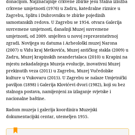
donacijom. Najznačajnije crkvene zbirke jesu Stalna izložba
crkvene umjetnosti (1976) u Zadru, katedralne riznice u
Zagrebu, Splitu i Dubrovniku te zbirke pojedinih
samostanskih redova. U Zagrebu se 1954. otvara Galerija
suvremene umjetnosti, današnji Muzej suvremene
umjetnosti, od 2009. smješten u novoj reprezentativnoj
zgradi. Novijega su datuma i Arheološki muzej Narona
(2007) u Vidu kraj Metkovića, Muzej antičkog stakla (2009) u
Zadru, Muzej krapinskih neandertalaca (2010) u Krapini na
mjestu nekadašnjega Muzeja evolucije, inovativni Muzej
prekinutih veza (2011) u Zagrebu, Muzej Vučedolske
kulture u Vukovaru (2015). U Zagrebu se nalaze Umjetnički
paviljon (1898) i Galerija Klovićevi dvori (1982), koji su bez
stalnoga postava, namijenjeni za izlaganje svjetske i
nacionalne baštine.
Radom muzeja i galerija koordinira Muzejski
dokumentacijski centar, utemeljen 1955.