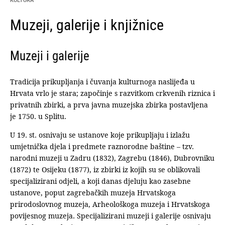
KULTURA
Muzeji, galerije i knjižnice
Muzeji i galerije
Tradicija prikupljanja i čuvanja kulturnoga naslijeđa u
Hrvata vrlo je stara; započinje s razvitkom crkvenih riznica i
privatnih zbirki, a prva javna muzejska zbirka postavljena
je 1750. u Splitu.
U 19. st. osnivaju se ustanove koje prikupljaju i izlažu
umjetnička djela i predmete raznorodne baštine – tzv.
narodni muzeji u Zadru (1832), Zagrebu (1846), Dubrovniku
(1872) te Osijeku (1877), iz zbirki iz kojih su se oblikovali
specijalizirani odjeli, a koji danas djeluju kao zasebne
ustanove, poput zagrebačkih muzeja Hrvatskoga
prirodoslovnog muzeja, Arheološkoga muzeja i Hrvatskoga
povijesnog muzeja. Specijalizirani muzeji i galerije osnivaju