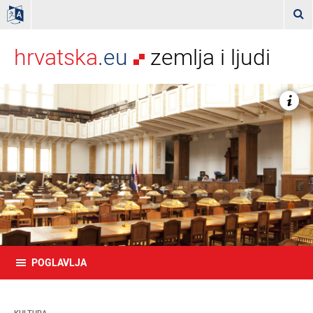

hrvatska
.eu
zemlja i ljudi

POGLAVLJA